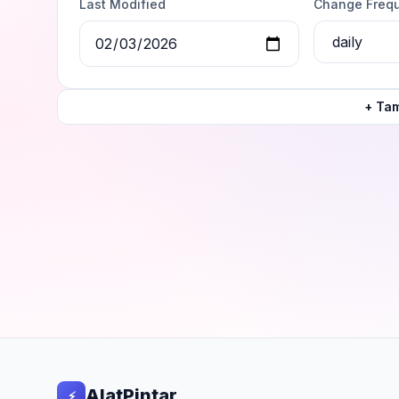
Last Modified
Change Freq
+ Ta
AlatPintar
⚡