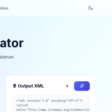
ilitas
ator
halaman
📄 Output XML
⬇️
📋
<?xml version="1.0" encoding="UTF-8"?>

<urlset 
xmlns="http://www.sitemaps.org/schemas/sitemap/0.9">
