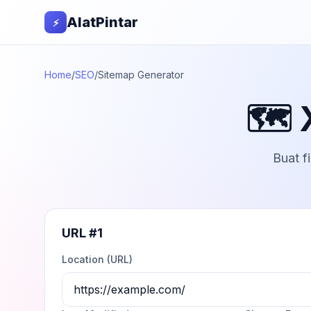
AlatPintar
⚡
Home
/
SEO
/
Sitemap Generator
🗺️
Buat f
URL #
1
Location (URL)