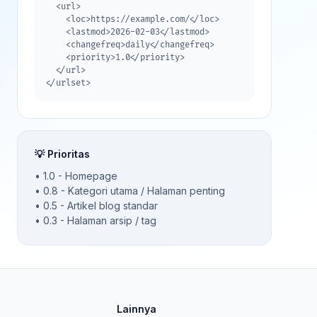
  <url>

    <loc>https://example.com/</loc>

    <lastmod>2026-02-03</lastmod>

    <changefreq>daily</changefreq>

    <priority>1.0</priority>

  </url>

</urlset>
💡 Prioritas
• 1.0 - Homepage
• 0.8 - Kategori utama / Halaman penting
• 0.5 - Artikel blog standar
• 0.3 - Halaman arsip / tag
Lainnya