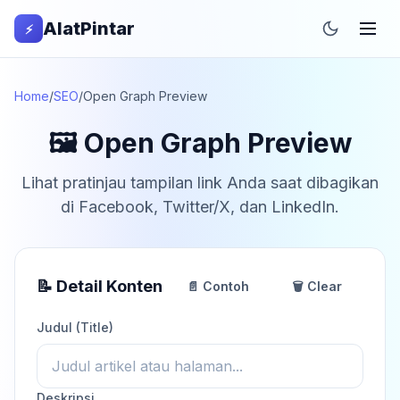
AlatPintar
⚡
Home
/
SEO
/
Open Graph Preview
🖼️ Open Graph Preview
Lihat pratinjau tampilan link Anda saat dibagikan
di Facebook, Twitter/X, dan LinkedIn.
📝 Detail Konten
📄 Contoh
🗑️ Clear
Judul (Title)
Deskripsi