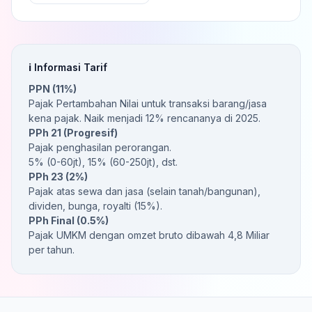
ℹ️ Informasi Tarif
PPN (11%)
Pajak Pertambahan Nilai untuk transaksi barang/jasa
kena pajak. Naik menjadi 12% rencananya di 2025.
PPh 21 (Progresif)
Pajak penghasilan perorangan.
5% (0-60jt), 15% (60-250jt), dst.
PPh 23 (2%)
Pajak atas sewa dan jasa (selain tanah/bangunan),
dividen, bunga, royalti (15%).
PPh Final (0.5%)
Pajak UMKM dengan omzet bruto dibawah 4,8 Miliar
per tahun.